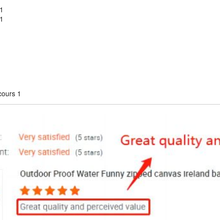
1
T 1
T 1
cours 1