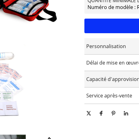
QUANTITÉ MINIMALE
Numéro de modèle : 
Personnalisation
Logo personnalisé
Délai de mise en œuvr
Emballage personnalisé
Personnalisation graphi
15-25 jours
Capacité d'approvisi
10000 pièces/pièces par jour
Service après-vente
Support technique en ligne