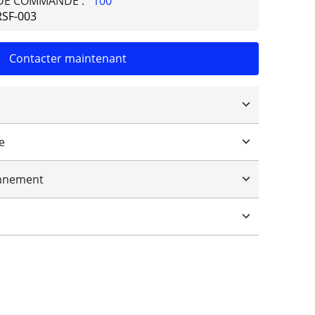
 DE COMMANDE :
100
RSF-003
Contacter maintenant
e
que
onnement