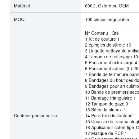
Matériel
600D, Oxford ou OEM
MOQ
100 pièces négociable
N° Contenu Qté
1 Kit de couture 1
2 épingles de sûreté 10
3 Lingette nettoyante anti
4 Tampon de nettoyage 1
5 Pansement extra large 
6 Pansement adhésif(L) 2
7 Bande de fermeture papi
8 Bandages du bout des d
9 Bandages pour articulat
10 Bande de premiers sec
11 Bandage triangulaire 1
12 Tampon de gaze 3
13 Bâton lumineux 1
Contenu personnalisé
14 Pack froid instantané 1
15 Coussin de traumatolo
16 Applicateur coton-tige 
17 Masque de RCP 1