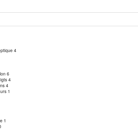
septique 4
0
4
5
llon 6
oigts 4
ions 4
ours 1
gie 1
10