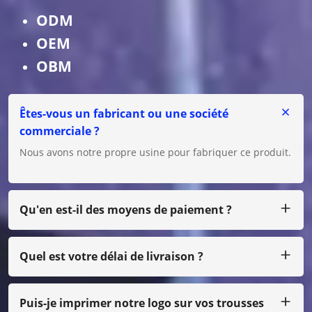
ODM
OEM
OBM
Êtes-vous un fabricant ou une société
commerciale ?
Nous avons notre propre usine pour fabriquer ce produit.
Qu'en est-il des moyens de paiement ?
Nous acceptons T/T, L/C pour un gros montant, et pour un
petit montant, vous pouvez nous payer par Paypal,
Western Union, Moneygram, Escrow, etc.
Quel est votre délai de livraison ?
Habituellement, nous produisons dans les 25 jours après
réception du paiement.
Puis-je imprimer notre logo sur vos trousses