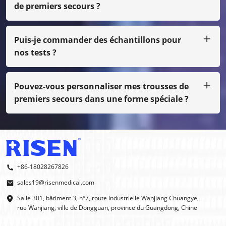
de premiers secours ?
Oui, bien sûr, nous pouvons faire votre propre conception,
juste avec une petite quantité, vous devez payer le coût
du film
Puis-je commander des échantillons pour
nos tests ?
Bien sûr, nous pouvons vous envoyer l'échantillon par fret
en port dû, même si ce n'est pas notre impression
normale, vous devez payer le coût de l'échantillon.
Pouvez-vous personnaliser mes trousses de
premiers secours dans une forme spéciale ?
Oui, nous faisons des OEM et des ODM.
+86-18028267826
sales19@risenmedical.com
Salle 301, bâtiment 3, n°7, route industrielle Wanjiang Chuangye,
rue Wanjiang, ville de Dongguan, province du Guangdong, Chine