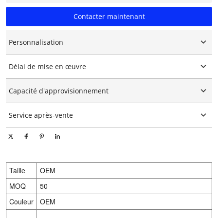
Contacter maintenant
Personnalisation
Logo personnalisé
Délai de mise en œuvre
Emballage personnalisé
Personnalisation graphique
15-25 jours
Capacité d'approvisionnement
10000 pièces/pièces par jour
Service après-vente
Support technique en ligne
Taille
OEM
MOQ
50
Couleur
OEM