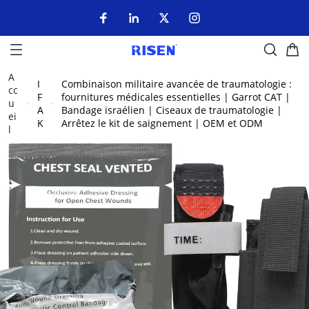
A
I
Combinaison militaire avancée de traumatologie :
cc
F
fournitures médicales essentielles | Garrot CAT |
u
A
Bandage israélien | Ciseaux de traumatologie |
ei
K
Arrêtez le kit de saignement | OEM et ODM
l