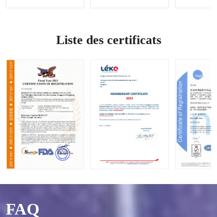
du
contrôle
Options
saignem
des
OEM et
ent |
saignem
ODM
Accepte
ents
disponi
Liste des certificats
r les
bles
demand
es OEM
et ODM
FAQ