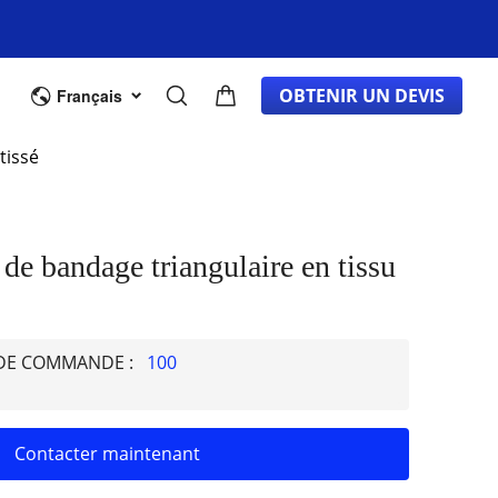
cant d'équipement d'origine
DE GROS
À PROPOS
OBTENIR UN DEVIS
Français
tissé
 de bandage triangulaire en tissu
 DE COMMANDE :
100
Contacter maintenant