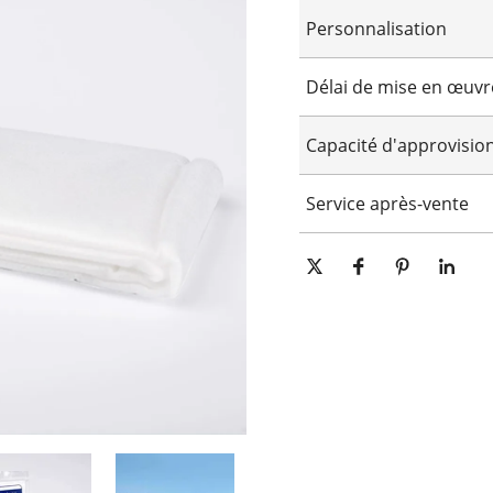
Personnalisation
Logo personnalisé
Délai de mise en œuvr
Emballage personnalisé
Personnalisation graphi
15-25 jours
Capacité d'approvisi
10000 pièces/pièces par jour
Service après-vente
Support technique en ligne