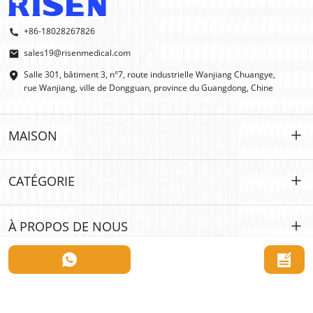
+86-18028267826
sales19@risenmedical.com
Salle 301, bâtiment 3, n°7, route industrielle Wanjiang Chuangye,
rue Wanjiang, ville de Dongguan, province du Guangdong, Chine
MAISON
MAISON
CATÉGORIE
DES PRODUITS
Personnalisé
À PROPOS DE NOUS
IFAK
IFAK
Introduction
Fabricant d'équipement d'origine | Fabricant d'équipement d'origine
Premiers secours en plein air
Catalogue électronique
DE GROS