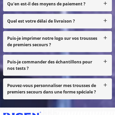
Qu'en est-il des moyens de paiement ?
Nous acceptons T/T, L/C pour un gros montant, et pour un
petit montant, vous pouvez nous payer par Paypal,
Western Union, Moneygram, Escrow, etc.
Quel est votre délai de livraison ?
Habituellement, nous produisons dans les 25 jours après
réception du paiement.
Puis-je imprimer notre logo sur vos trousses
de premiers secours ?
Oui, bien sûr, nous pouvons faire votre propre conception,
juste avec une petite quantité, vous devez payer le coût
du film
Puis-je commander des échantillons pour
nos tests ?
Bien sûr, nous pouvons vous envoyer l'échantillon par fret
en port dû, même si ce n'est pas notre impression
normale, vous devez payer le coût de l'échantillon.
Pouvez-vous personnaliser mes trousses de
premiers secours dans une forme spéciale ?
Oui, nous faisons des OEM et des ODM.