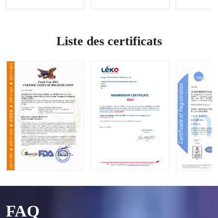
du
contrôle
Options
saignem
des
OEM et
ent |
saignem
ODM
Accepte
ents
disponi
Liste des certificats
r les
bles
demand
es OEM
et ODM
FAQ