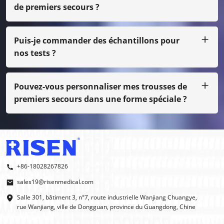
de premiers secours ?
Oui, bien sûr, nous pouvons faire votre propre conception,
juste avec une petite quantité, vous devez payer le coût
du film
Puis-je commander des échantillons pour
nos tests ?
Bien sûr, nous pouvons vous envoyer l'échantillon par fret
en port dû, même si ce n'est pas notre impression
normale, vous devez payer le coût de l'échantillon.
Pouvez-vous personnaliser mes trousses de
premiers secours dans une forme spéciale ?
Oui, nous faisons des OEM et des ODM.
+86-18028267826
sales19@risenmedical.com
Salle 301, bâtiment 3, n°7, route industrielle Wanjiang Chuangye,
rue Wanjiang, ville de Dongguan, province du Guangdong, Chine