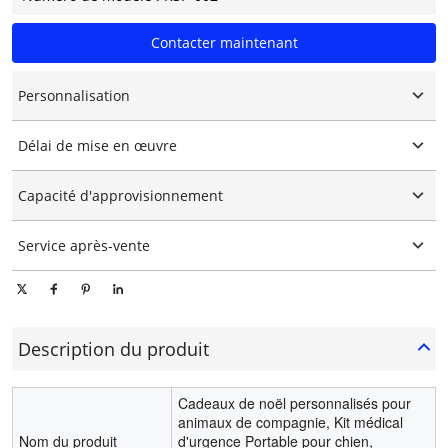
Contacter maintenant
Personnalisation
Logo personnalisé
Délai de mise en œuvre
Emballage personnalisé
Personnalisation graphique
15-25 jours
Capacité d'approvisionnement
10000 pièces/pièces par jour
Service après-vente
Support technique en ligne
Description du produit
Cadeaux de noël personnalisés pour
animaux de compagnie, Kit médical
Nom du produit
d'urgence Portable pour chien,