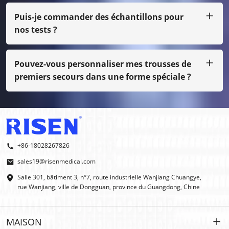
juste avec une petite quantité, vous devez payer le coût
du film
Puis-je commander des échantillons pour
nos tests ?
Bien sûr, nous pouvons vous envoyer l'échantillon par fret
en port dû, même si ce n'est pas notre impression
normale, vous devez payer le coût de l'échantillon.
Pouvez-vous personnaliser mes trousses de
premiers secours dans une forme spéciale ?
Oui, nous faisons des OEM et des ODM.
+86-18028267826
sales19@risenmedical.com
Salle 301, bâtiment 3, n°7, route industrielle Wanjiang Chuangye,
rue Wanjiang, ville de Dongguan, province du Guangdong, Chine
MAISON