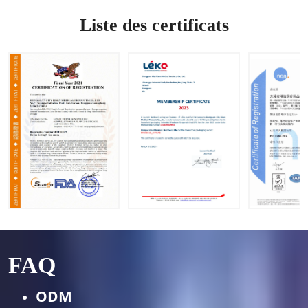
ent |
saignem
ODM
Accepte
ents
disponi
Liste des certificats
r les
bles
demand
es OEM
et ODM
FAQ
ODM