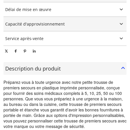
Logo personnalisé
Délai de mise en œuvre
Emballage personnalisé
Personnalisation graphique
15-25 jours
Capacité d'approvisionnement
10000 pièces/pièces par jour
Service après-vente
Support technique en ligne
Description du produit
Préparez-vous à toute urgence avec notre petite trousse de
premiers secours en plastique imprimée personnalisée, conçue
pour fournir des soins médicaux complets à 5, 10, 25, 50 ou 100
personnes. Que vous vous prépariez à une urgence à la maison,
au bureau ou dans la cuisine, cette trousse de premiers secours
portable et étanche vous garantit d'avoir les bonnes fournitures à
portée de main. Grâce aux options d'impression personnalisables,
vous pouvez personnaliser cette trousse de premiers secours avec
votre marque ou votre message de sécurité.