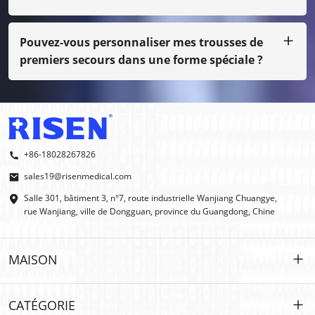
Bien sûr, nous pouvons vous envoyer l'échantillon par fret
en port dû, même si ce n'est pas notre impression
normale, vous devez payer le coût de l'échantillon.
Pouvez-vous personnaliser mes trousses de
premiers secours dans une forme spéciale ?
Oui, nous faisons des OEM et des ODM.
+86-18028267826
sales19@risenmedical.com
Salle 301, bâtiment 3, n°7, route industrielle Wanjiang Chuangye,
rue Wanjiang, ville de Dongguan, province du Guangdong, Chine
MAISON
MAISON
CATÉGORIE