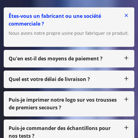
Êtes-vous un fabricant ou une société
commerciale ?
Nous avons notre propre usine pour fabriquer ce produit.
Qu'en est-il des moyens de paiement ?
Nous acceptons T/T, L/C pour un gros montant, et pour un
petit montant, vous pouvez nous payer par Paypal,
Western Union, Moneygram, Escrow, etc.
Quel est votre délai de livraison ?
Habituellement, nous produisons dans les 25 jours après
réception du paiement.
Puis-je imprimer notre logo sur vos trousses
de premiers secours ?
Oui, bien sûr, nous pouvons faire votre propre conception,
juste avec une petite quantité, vous devez payer le coût
du film
Puis-je commander des échantillons pour
nos tests ?