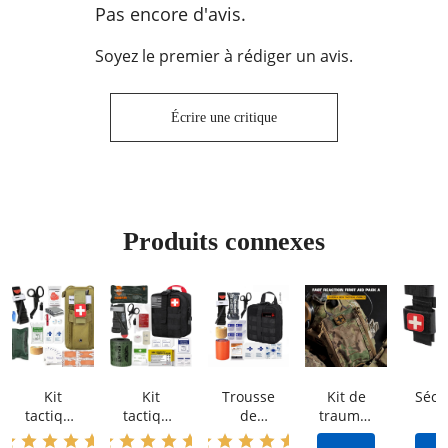
Pas encore d'avis.
Soyez le premier à rédiger un avis.
Écrire une critique
Produits connexes
Kit
Kit
Trousse
Kit de
Sécu
tactique
tactique
de
traumat
e
haut de
IFAK en
premier
ologie
rapi