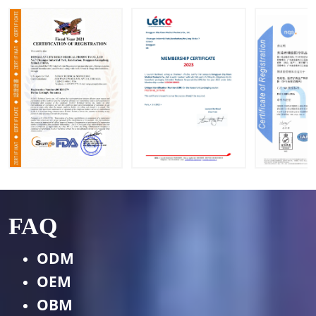
es OEM
et ODM
FAQ
ODM
OEM
OBM