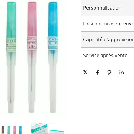
Personnalisation
Logo personnalisé
Délai de mise en œuvr
Emballage personnalisé
Personnalisation graphi
15-25 jours
Capacité d'approvisi
10000 pièces/pièces par jour
Service après-vente
Support technique en ligne