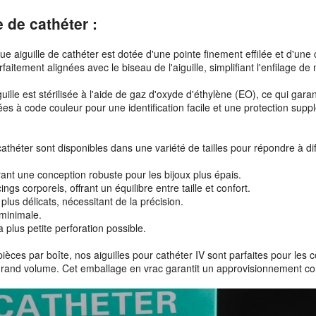
 de cathéter :
e aiguille de cathéter est dotée d'une pointe finement effilée et d'une
aitement alignées avec le biseau de l'aiguille, simplifiant l'enfilage d
e est stérilisée à l'aide de gaz d'oxyde d'éthylène (EO), ce qui garantit
 à code couleur pour une identification facile et une protection suppl
athéter sont disponibles dans une variété de tailles pour répondre à di
frant une conception robuste pour les bijoux plus épais.
gs corporels, offrant un équilibre entre taille et confort.
 plus délicats, nécessitant de la précision.
 minimale.
a plus petite perforation possible.
èces par boîte, nos aiguilles pour cathéter IV sont parfaites pour le
 grand volume. Cet emballage en vrac garantit un approvisionnement con