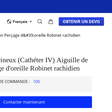
cant d'équipement d'origine
DE GROS
À PROPOS
OBTENIR UN DEVIS
Français
ion Perçage d&#39;oreille Robinet rachidien
eineux (Cathéter IV) Aiguille de
e d'oreille Robinet rachidien
 DE COMMANDE :
100
Contacter maintenant