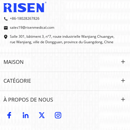
+86-18028267826
sales19@risenmedical.com
Salle 301, bâtiment 3, n°7, route industrielle Wanjiang Chuangye,
rue Wanjiang, ville de Dongguan, province du Guangdong, Chine
MAISON
MAISON
CATÉGORIE
DES PRODUITS
Personnalisé
À PROPOS DE NOUS
IFAK
IFAK
Introduction
Fabricant d'équipement d'origine | Fabricant d'équipement d'origine
Premiers secours en plein air
Catalogue électronique