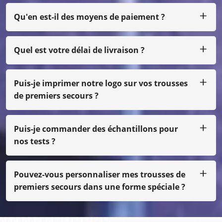
Qu'en est-il des moyens de paiement ?
Nous acceptons T/T, L/C pour un gros montant, et pour un
petit montant, vous pouvez nous payer par Paypal,
Western Union, Moneygram, Escrow, etc.
Quel est votre délai de livraison ?
Habituellement, nous produisons dans les 25 jours après
réception du paiement.
Puis-je imprimer notre logo sur vos trousses
de premiers secours ?
Oui, bien sûr, nous pouvons faire votre propre conception,
juste avec une petite quantité, vous devez payer le coût
du film
Puis-je commander des échantillons pour
nos tests ?
Bien sûr, nous pouvons vous envoyer l'échantillon par fret
en port dû, même si ce n'est pas notre impression
normale, vous devez payer le coût de l'échantillon.
Pouvez-vous personnaliser mes trousses de
premiers secours dans une forme spéciale ?
Oui, nous faisons des OEM et des ODM.