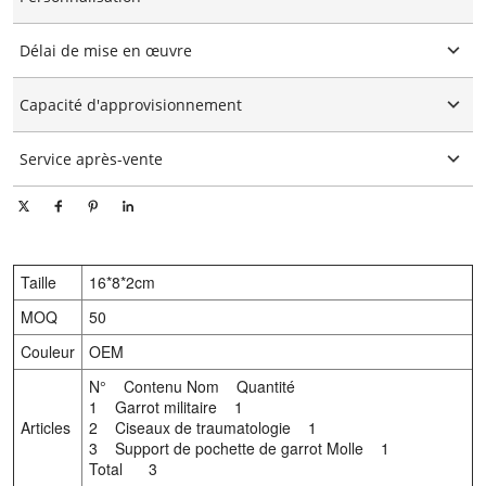
Logo personnalisé
Délai de mise en œuvre
Emballage personnalisé
Personnalisation graphique
15-25 jours
Capacité d'approvisionnement
10000 pièces/pièces par jour
Service après-vente
Support technique en ligne
Taille
16*8*2cm
MOQ
50
Couleur
OEM
N° Contenu Nom Quantité
1 Garrot militaire 1
Articles
2 Ciseaux de traumatologie 1
3 Support de pochette de garrot Molle 1
Total 3