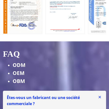
FAQ
ODM
OEM
OBM
Êtes-vous un fabricant ou une société
commerciale ?