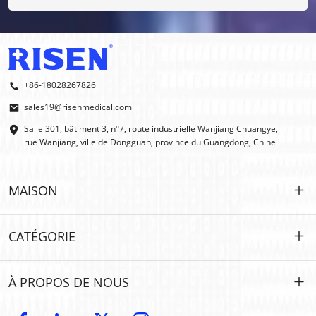
Oui, nous faisons des OEM et des ODM.
+86-18028267826
sales19@risenmedical.com
Salle 301, bâtiment 3, n°7, route industrielle Wanjiang Chuangye,
rue Wanjiang, ville de Dongguan, province du Guangdong, Chine
MAISON
MAISON
CATÉGORIE
DES PRODUITS
Personnalisé
À PROPOS DE NOUS
IFAK
IFAK