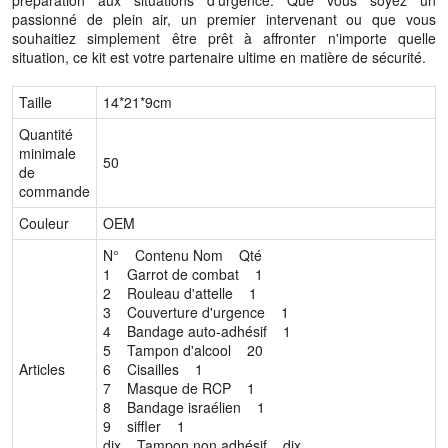
préparation aux situations d'urgence. Que vous soyez un
passionné de plein air, un premier intervenant ou que vous
souhaitiez simplement être prêt à affronter n'importe quelle
situation, ce kit est votre partenaire ultime en matière de sécurité.
Taille
14*21*9cm
Quantité
minimale
50
de
commande
Couleur
OEM
N° Contenu Nom Qté
1 Garrot de combat 1
2 Rouleau d'attelle 1
3 Couverture d'urgence 1
4 Bandage auto-adhésif 1
5 Tampon d'alcool 20
Articles
6 Cisailles 1
7 Masque de RCP 1
8 Bandage israélien 1
9 siffler 1
dix Tampon non adhésif dix