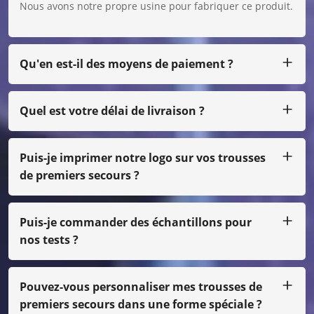
Nous avons notre propre usine pour fabriquer ce produit.
Qu'en est-il des moyens de paiement ?
Nous acceptons T/T, L/C pour un gros montant, et pour un
petit montant, vous pouvez nous payer par Paypal,
Western Union, Moneygram, Escrow, etc.
Quel est votre délai de livraison ?
Habituellement, nous produisons dans les 25 jours après
réception du paiement.
Puis-je imprimer notre logo sur vos trousses
de premiers secours ?
Oui, bien sûr, nous pouvons faire votre propre conception,
juste avec une petite quantité, vous devez payer le coût
du film
Puis-je commander des échantillons pour
nos tests ?
Bien sûr, nous pouvons vous envoyer l'échantillon par fret
en port dû, même si ce n'est pas notre impression
normale, vous devez payer le coût de l'échantillon.
Pouvez-vous personnaliser mes trousses de
premiers secours dans une forme spéciale ?