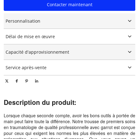
Contacter maintenant
Personnalisation
Logo personnalisé
Délai de mise en œuvre
Emballage personnalisé
Personnalisation graphique
15-25 jours
Capacité d'approvisionnement
10000 pièces/pièces par jour
Service après-vente
Support technique en ligne
Description du produit:
Lorsque chaque seconde compte, avoir les bons outils à portée de
main peut faire toute la différence. Notre trousse de premiers soins
en traumatologie de qualité professionnelle avec garrot est conçue
pour ceux qui exigent les normes les plus élevées en matière de