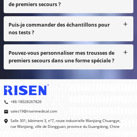
de premiers secours ?
Oui, bien sûr, nous pouvons faire votre propre conception,
juste avec une petite quantité, vous devez payer le coût
du film
Puis-je commander des échantillons pour
nos tests ?
Bien sûr, nous pouvons vous envoyer l'échantillon par fret
en port dû, même si ce n'est pas notre impression
normale, vous devez payer le coût de l'échantillon.
Pouvez-vous personnaliser mes trousses de
premiers secours dans une forme spéciale ?
Oui, nous faisons des OEM et des ODM.
+86-18028267826
sales19@risenmedical.com
Salle 301, bâtiment 3, n°7, route industrielle Wanjiang Chuangye,
rue Wanjiang, ville de Dongguan, province du Guangdong, Chine