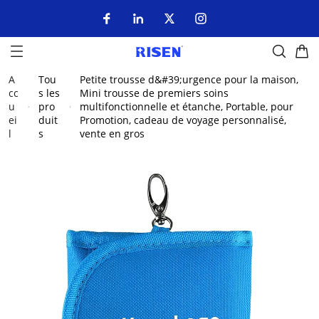
A
Tou
Petite trousse d&#39;urgence pour la maison,
cc
s les
Mini trousse de premiers soins
u
pro
multifonctionnelle et étanche, Portable, pour
ei
duit
Promotion, cadeau de voyage personnalisé,
l
s
vente en gros