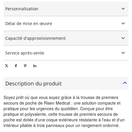
Personnalisation
Logo personnalisé
Délai de mise en œuvre
Emballage personnalisé
Personnalisation graphique
15-25 jours
Capacité d'approvisionnement
10000 pièces/pièces par jour
Service après-vente
Support technique en ligne
Description du produit
Soyez prêt où que vous soyez grâce à la trousse de premiers
secours de poche de Risen Medical : une solution compacte et
pratique pour les urgences du quotidien. Conçue pour être
pratique et polyvalente, cette trousse de premiers secours de
poche est dotée d'une coque extérieure résistante à l'eau et d'un
intérieur pliable à trois panneaux pour un rangement ordonné.