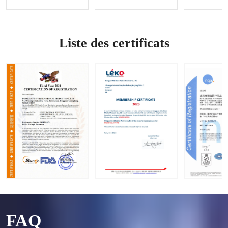
du
contrôle
Options
saignem
des
OEM et
ent |
saignem
ODM
Accepte
ents
disponi
Liste des certificats
r les
bles
demand
es OEM
et ODM
FAQ