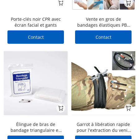
Porte-clés noir CPR avec
Vente en gros de
écran facial et gants
bandages élastiques PBT
en tissu non tissé
Contact
Contact
Élingue de bras de
Garrot à libération rapide
bandage triangulaire en
pour l'extraction du venin
tissu non tissé
de morsure de serpent et