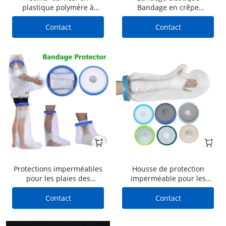
plastique polymère à
Bandage en crêpe
hauteur réglable, pratique
élastique tricoté 7,5 cm *
et portable, collier cervical
4,5 m
Contact
Contact
fixe
Protections imperméables
Housse de protection
pour les plaies des
imperméable pour les
chevilles, des genoux et
blessures postopératoires
des jambes pour les soins
Gants imperméables pour
Contact
Contact
postopératoires
les bras et les mains