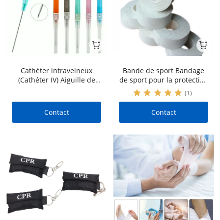
Cathéter intraveineux
Bande de sport Bandage
(Cathéter IV) Aiguille de
de sport pour la protection
ponction Perçage d'oreille
de la cheville Bande
(1)
Robinet rachidien
élastique auto-adhésive
pour la peau
Contact
Contact