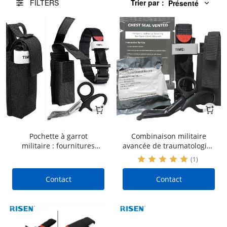
FILTERS
Trier par
：
Présenté
Pochette à garrot
Combinaison militaire
militaire : fournitures
avancée de traumatologie :
médicales essentielles |
fournitures médicales
(1)
Tourinique CAT | Bandage
essentielles | Garrot CAT |
israélien | Ciseaux de
Bandage israélien |
Contact
Contact
traumatologie | Arrêtez le
Ciseaux de traumatologie
kit de saignement | OEM
| Arrêtez le kit de
et ODM
saignement | OEM et ODM