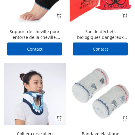
Support de cheville pour
Sac de déchets
entorse de la cheville,
biologiques dangereux
sports de plein air
rouge/jaune résistant aux
hautes températures et
Contact
Contact
aux hautes pressions sac
d'élimination des déchets
PP sac de déchets
médicaux vente en gros
Collier cervical en
Bandage élastique