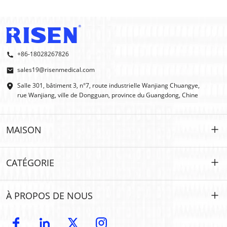
+86-18028267826
sales19@risenmedical.com
Salle 301, bâtiment 3, n°7, route industrielle Wanjiang Chuangye,
rue Wanjiang, ville de Dongguan, province du Guangdong, Chine
MAISON
MAISON
CATÉGORIE
DES PRODUITS
Personnalisé
À PROPOS DE NOUS
IFAK
IFAK
Introduction