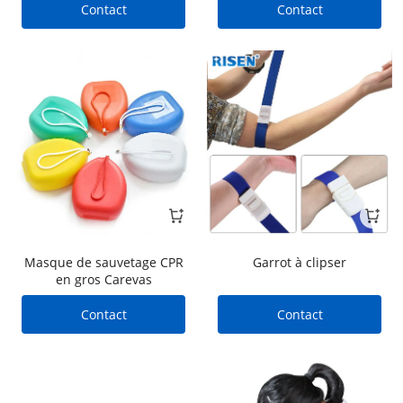
l'hémostase
Contact
Contact
Masque de sauvetage CPR
Garrot à clipser
en gros Carevas
Contact
Contact